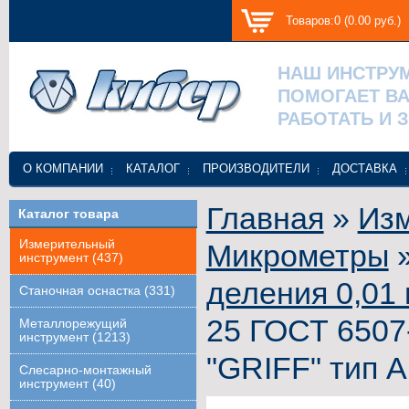
Товаров:0 (0.00 руб.)
НАШ ИНСТРУ
ПОМОГАЕТ В
РАБОТАТЬ И 
О КОМПАНИИ
КАТАЛОГ
ПРОИЗВОДИТЕЛИ
ДОСТАВКА
Главная
»
Изм
Каталог товара
Измерительный
Микрометры
инструмент (437)
деления 0,01
Станочная оснастка (331)
25 ГОСТ 6507-
Металлорежущий
инструмент (1213)
"GRIFF" тип А
Слесарно-монтажный
инструмент (40)