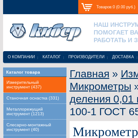
Товаров:0 (0.00 руб.)
НАШ ИНСТРУ
ПОМОГАЕТ В
РАБОТАТЬ И 
О КОМПАНИИ
КАТАЛОГ
ПРОИЗВОДИТЕЛИ
ДОСТАВКА
Главная
»
Изм
Каталог товара
Измерительный
Микрометры
инструмент (437)
деления 0,01
Станочная оснастка (331)
100-1 ГОСТ 6
Металлорежущий
инструмент (1213)
Слесарно-монтажный
Микрометр
инструмент (40)