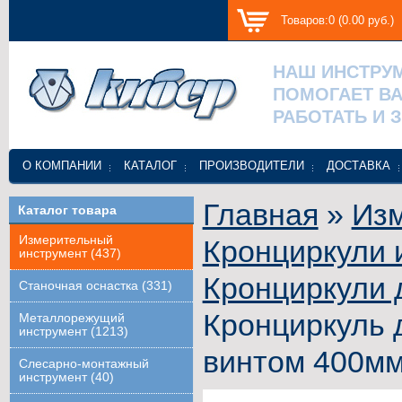
Товаров:0 (0.00 руб.)
НАШ ИНСТРУ
ПОМОГАЕТ В
РАБОТАТЬ И 
О КОМПАНИИ
КАТАЛОГ
ПРОИЗВОДИТЕЛИ
ДОСТАВКА
Главная
»
Изм
Каталог товара
Измерительный
Кронциркули 
инструмент (437)
Кронциркули 
Станочная оснастка (331)
Кронциркуль 
Металлорежущий
инструмент (1213)
винтом 400мм
Слесарно-монтажный
инструмент (40)