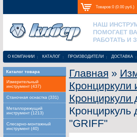
Товаров:0 (0.00 руб.)
НАШ ИНСТРУ
ПОМОГАЕТ В
РАБОТАТЬ И 
О КОМПАНИИ
КАТАЛОГ
ПРОИЗВОДИТЕЛИ
ДОСТАВКА
Главная
»
Изм
Каталог товара
Измерительный
Кронциркули 
инструмент (437)
Кронциркули 
Станочная оснастка (331)
Кронциркуль 
Металлорежущий
инструмент (1213)
"GRIFF"
Слесарно-монтажный
инструмент (40)