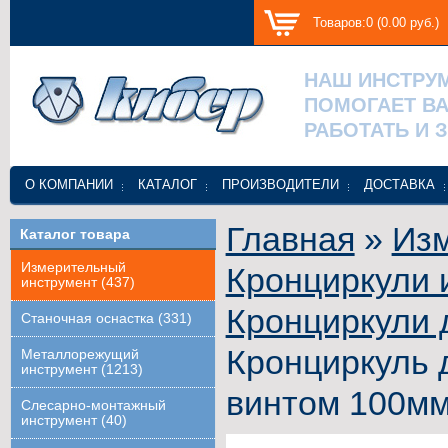
Товаров:0 (0.00 руб.)
НАШ ИНСТРУ
ПОМОГАЕТ В
РАБОТАТЬ И 
О КОМПАНИИ
КАТАЛОГ
ПРОИЗВОДИТЕЛИ
ДОСТАВКА
Главная
»
Изм
Каталог товара
Измерительный
Кронциркули 
инструмент (437)
Кронциркули 
Станочная оснастка (331)
Кронциркуль 
Металлорежущий
инструмент (1213)
винтом 100мм
Слесарно-монтажный
инструмент (40)