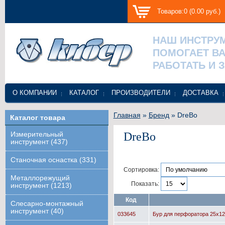
Товаров:0 (0.00 руб.)
НАШ ИНСТРУ
ПОМОГАЕТ В
РАБОТАТЬ И 
О КОМПАНИИ
КАТАЛОГ
ПРОИЗВОДИТЕЛИ
ДОСТАВКА
Главная
»
Бренд
» DreBo
Каталог товара
DreBo
Измерительный
инструмент (437)
Станочная оснастка (331)
Сортировка:
Металлорежущий
Показать:
инструмент (1213)
Код
Слесарно-монтажный
инструмент (40)
033645
Бур для перфоратора 25x