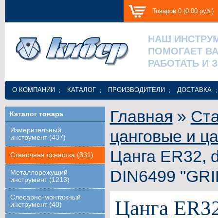
Товаров:0 (0.00 руб.)
НАШ ИНСТРУ
ПОМОГАЕТ В
РАБОТАТЬ И 
О КОМПАНИИ
КАТАЛОГ
ПРОИЗВОДИТЕЛИ
ДОСТАВКА
Главная
»
Ста
Каталог товара
Измерительный
цанговые и ца
инструмент (437)
Цанга ER32, 
Станочная оснастка (331)
DIN6499 "GRI
Металлорежущий
инструмент (1213)
Слесарно-монтажный
Цанга ER32
инструмент (40)