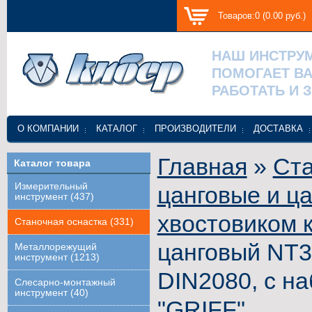
Товаров:0 (0.00 руб.)
НАШ ИНСТРУ
ПОМОГАЕТ В
РАБОТАТЬ И 
О КОМПАНИИ
КАТАЛОГ
ПРОИЗВОДИТЕЛИ
ДОСТАВКА
Главная
»
Ста
Каталог товара
Измерительный
цанговые и ца
инструмент (437)
хвостовиком к
Станочная оснастка (331)
цанговый NT30
Металлорежущий
инструмент (1213)
DIN2080, с на
Слесарно-монтажный
инструмент (40)
"GRIFF"