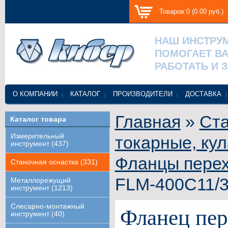
Товаров:0 (0.00 руб.)
НАШ ИНСТРУ
ПОМОГАЕТ В
РАБОТАТЬ И 
О КОМПАНИИ
КАТАЛОГ
ПРОИЗВОДИТЕЛИ
ДОСТАВКА
Главная
»
Ста
Каталог товара
Измерительный
токарные, ку
инструмент (437)
Фланцы пере
Станочная оснастка (331)
FLM-400C11/3
Металлорежущий
инструмент (1213)
Слесарно-монтажный
Фланец пе
инструмент (40)