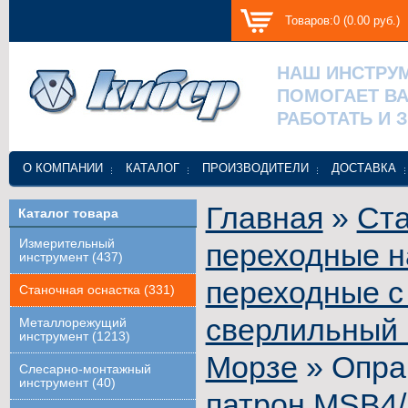
Товаров:0 (0.00 руб.)
НАШ ИНСТРУ
ПОМОГАЕТ В
РАБОТАТЬ И 
О КОМПАНИИ
КАТАЛОГ
ПРОИЗВОДИТЕЛИ
ДОСТАВКА
Главная
»
Ста
Каталог товара
Измерительный
переходные н
инструмент (437)
переходные с
Станочная оснастка (331)
сверлильный 
Металлорежущий
инструмент (1213)
Морзе
» Опра
Слесарно-монтажный
инструмент (40)
патрон MSB4/