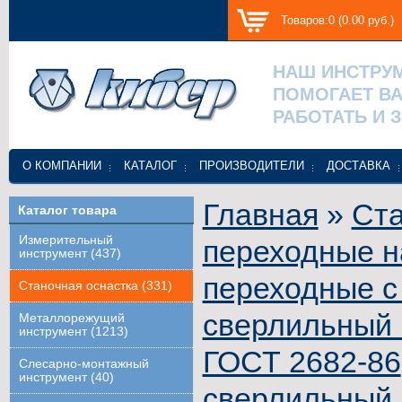
Товаров:0 (0.00 руб.)
НАШ ИНСТРУ
ПОМОГАЕТ В
РАБОТАТЬ И 
О КОМПАНИИ
КАТАЛОГ
ПРОИЗВОДИТЕЛИ
ДОСТАВКА
Главная
»
Ста
Каталог товара
Измерительный
переходные н
инструмент (437)
переходные с
Станочная оснастка (331)
сверлильный 
Металлорежущий
инструмент (1213)
ГОСТ 2682-86
Слесарно-монтажный
инструмент (40)
сверлильный 