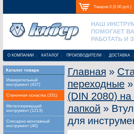
Товаров:0 (0.00 руб.)
НАШ ИНСТРУ
ПОМОГАЕТ В
РАБОТАТЬ И 
О КОМПАНИИ
КАТАЛОГ
ПРОИЗВОДИТЕЛИ
ДОСТАВКА
Главная
»
Ста
Каталог товара
Измерительный
переходные
инструмент (437)
(DIN 2080) на
Станочная оснастка (331)
лапкой
» Втул
Металлорежущий
инструмент (1213)
для инструме
Слесарно-монтажный
инструмент (40)