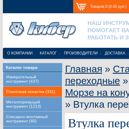
Товаров:0 (0.00 руб.)
НАШ ИНСТРУ
ПОМОГАЕТ В
РАБОТАТЬ И 
О КОМПАНИИ
КАТАЛОГ
ПРОИЗВОДИТЕЛИ
ДОСТАВКА
Главная
»
Ста
Каталог товара
Измерительный
переходные
инструмент (437)
Морзе на кон
Станочная оснастка (331)
» Втулка пере
Металлорежущий
инструмент (1213)
Слесарно-монтажный
Втулка пер
инструмент (40)