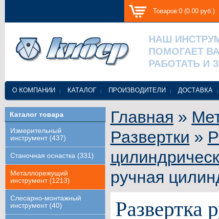
Товаров:0 (0.00 руб.)
НАШ ИНСТРУ
ПОМОГАЕТ В
РАБОТАТЬ И 
О КОМПАНИИ
КАТАЛОГ
ПРОИЗВОДИТЕЛИ
ДОСТАВКА
Главная
»
Ме
Каталог товара
Измерительный
Развертки
»
Р
инструмент (437)
цилиндрическ
Станочная оснастка (331)
ручная цилин
Металлорежущий
инструмент (1213)
Слесарно-монтажный
Развертка 
инструмент (40)