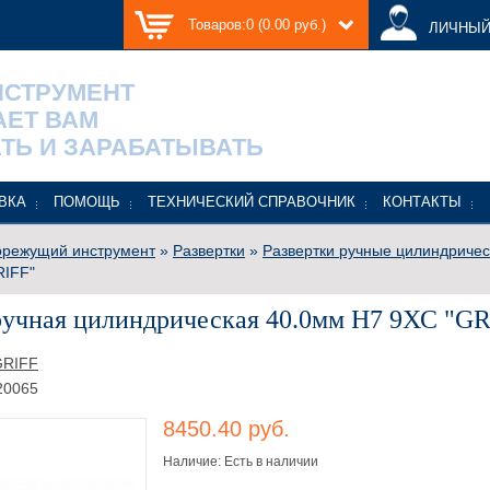
Товаров:0 (0.00 руб.)
ЛИЧНЫЙ
НСТРУМЕНТ
АЕТ ВАМ
ТЬ И ЗАРАБАТЫВАТЬ
ВКА
ПОМОЩЬ
ТЕХНИЧЕСКИЙ СПРАВОЧНИК
КОНТАКТЫ
режущий инструмент
»
Развертки
»
Развертки ручные цилиндричес
RIFF"
ручная цилиндрическая 40.0мм H7 9ХС "GR
GRIFF
20065
8450.40 руб.
Наличие: Есть в наличии