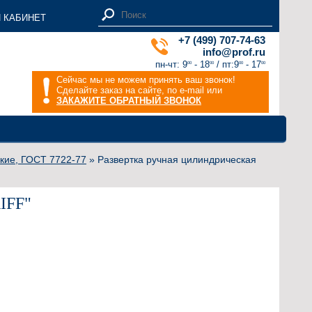
 КАБИНЕТ
+7 (499) 707-74-63
info@prof.ru
пн-чт: 9
- 18
/ пт:9
- 17
00
00
00
00
Сейчас мы не можем принять ваш звонок!
Сделайте заказ на сайте, по e-mail или
ЗАКАЖИТЕ ОБРАТНЫЙ ЗВОНОК
кие, ГОСТ 7722-77
» Развертка ручная цилиндрическая
IFF"