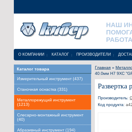
НАШ И
ПОМОГ
РАБОТА
О КОМПАНИИ
КАТАЛОГ
ПРОИЗВОДИТЕЛИ
ДОСТА
Главная
»
Металло
Каталог товара
40.0мм H7 9ХС "G
Измерительный инструмент (437)
Развертка 
Станочная оснастка (331)
Производитель:
Металлорежущий инструмент
(1213)
Код продукта:
a4
Слесарно-монтажный инструмент
(40)
Абразивный инструмент (194)