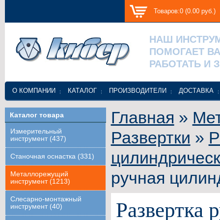
Товаров:0 (0.00 руб.)
НАШ ИНСТРУ
ПОМОГАЕТ В
РАБОТАТЬ И 
О КОМПАНИИ
КАТАЛОГ
ПРОИЗВОДИТЕЛИ
ДОСТАВКА
Главная
»
Ме
Каталог товара
Измерительный
Развертки
»
Р
инструмент (437)
цилиндрическ
Станочная оснастка (331)
ручная цилин
Металлорежущий
инструмент (1213)
Слесарно-монтажный
Развертка 
инструмент (40)