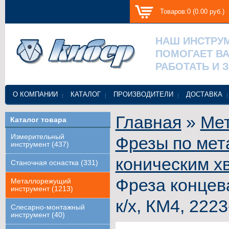
Товаров:0 (0.00 руб.)
НАШ ИНСТРУ
ПОМОГАЕТ В
РАБОТАТЬ И 
О КОМПАНИИ
КАТАЛОГ
ПРОИЗВОДИТЕЛИ
ДОСТАВКА
Главная
»
Ме
Каталог товара
Измерительный
Фрезы по мет
инструмент (437)
коническим х
Станочная оснастка (331)
Фреза концев
Металлорежущий
инструмент (1213)
к/х, КМ4, 222
Слесарно-монтажный
инструмент (40)