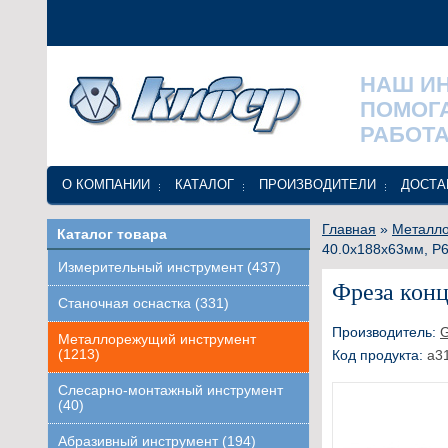
НАШ И
ПОМОГ
РАБОТА
О КОМПАНИИ
КАТАЛОГ
ПРОИЗВОДИТЕЛИ
ДОСТА
Главная
»
Металло
Каталог товара
40.0х188х63мм, Р6
Измерительный инструмент (437)
Фреза конц
Станочная оснастка (331)
Производитель:
Металлорежущий инструмент
(1213)
Код продукта:
a3
Слесарно-монтажный инструмент
(40)
Абразивный инструмент (194)