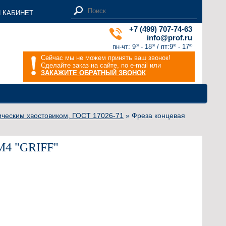
 КАБИНЕТ
+7 (499) 707-74-63
info@prof.ru
пн-чт: 9
- 18
/ пт:9
- 17
00
00
00
00
Сейчас мы не можем принять ваш звонок!
Сделайте заказ на сайте, по e-mail или
ЗАКАЖИТЕ ОБРАТНЫЙ ЗВОНОК
ическим хвостовиком, ГОСТ 17026-71
» Фреза концевая
КМ4 "GRIFF"