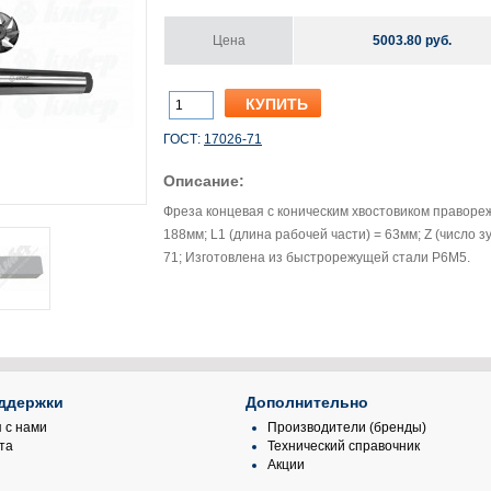
Цена
5003.80 руб.
ГОСТ:
17026-71
Описание:
Фреза концевая с коническим хвостовиком правореж
188мм; L1 (длина рабочей части) = 63мм; Z (число з
71; Изготовлена из быстрорежущей стали Р6М5.
ддержки
Дополнительно
 с нами
Производители (бренды)
та
Технический справочник
Акции