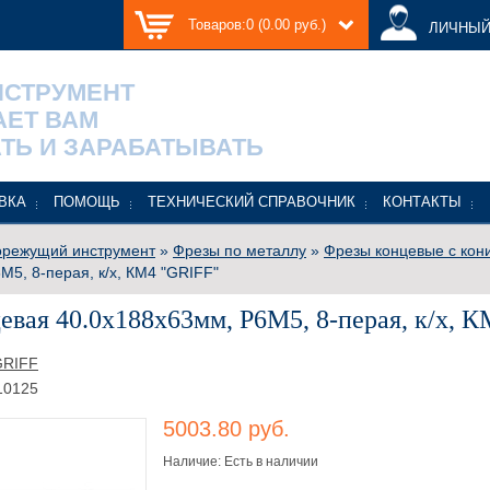
Товаров:0 (0.00 руб.)
ЛИЧНЫЙ
НСТРУМЕНТ
АЕТ ВАМ
ТЬ И ЗАРАБАТЫВАТЬ
ВКА
ПОМОЩЬ
ТЕХНИЧЕСКИЙ СПРАВОЧНИК
КОНТАКТЫ
режущий инструмент
»
Фрезы по металлу
»
Фрезы концевые с кон
М5, 8-перая, к/х, КМ4 "GRIFF"
евая 40.0х188х63мм, Р6М5, 8-перая, к/х, 
GRIFF
10125
5003.80 руб.
Наличие: Есть в наличии