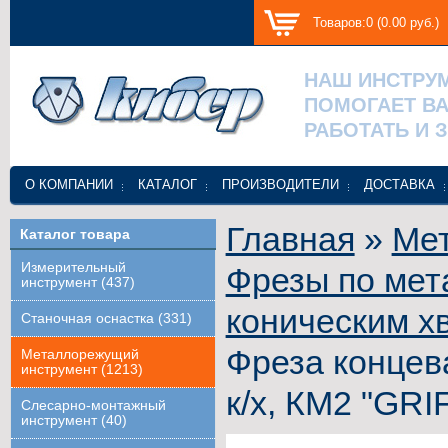
Товаров:0 (0.00 руб.)
НАШ ИНСТРУ
ПОМОГАЕТ В
РАБОТАТЬ И 
О КОМПАНИИ
КАТАЛОГ
ПРОИЗВОДИТЕЛИ
ДОСТАВКА
Главная
»
Ме
Каталог товара
Измерительный
Фрезы по мет
инструмент (437)
коническим х
Станочная оснастка (331)
Фреза концев
Металлорежущий
инструмент (1213)
к/х, КМ2 "GRI
Слесарно-монтажный
инструмент (40)