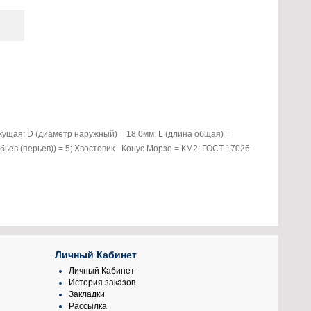
ущая; D (диаметр наружный) = 18.0мм; L (длина общая) =
убьев (перьев)) = 5; Хвостовик - Конус Морзе = КМ2; ГОСТ 17026-
Личный Кабинет
Личный Кабинет
История заказов
Закладки
Рассылка