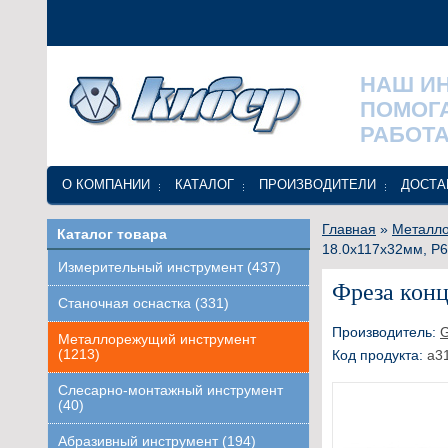
НАШ И
ПОМОГ
РАБОТА
О КОМПАНИИ
КАТАЛОГ
ПРОИЗВОДИТЕЛИ
ДОСТА
Главная
»
Металло
Каталог товара
18.0х117х32мм, Р6
Измерительный инструмент (437)
Фреза конц
Станочная оснастка (331)
Производитель:
Металлорежущий инструмент
(1213)
Код продукта:
a3
Слесарно-монтажный инструмент
(40)
Абразивный инструмент (194)