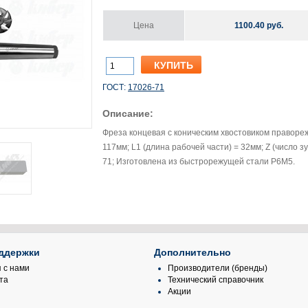
Цена
1100.40 руб.
ГОСТ:
17026-71
Описание:
Фреза концевая с коническим хвостовиком правореж
117мм; L1 (длина рабочей части) = 32мм; Z (число з
71; Изготовлена из быстрорежущей стали Р6М5.
ддержки
Дополнительно
 с нами
Производители (бренды)
та
Технический справочник
Акции