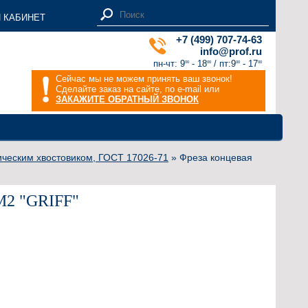
 КАБИНЕТ
+7 (499) 707-74-63
info@prof.ru
пн-чт: 9
- 18
/ пт:9
- 17
00
00
00
00
Сейчас мы не можем принять ваш звонок!
Сделайте заказ на сайте, по e-mail или
ЗАКАЖИТЕ ОБРАТНЫЙ ЗВОНОК
ическим хвостовиком, ГОСТ 17026-71
» Фреза концевая
КМ2 "GRIFF"