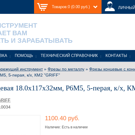
Товаров:0 (0.00 руб.)
ЛИЧНЫЙ
НСТРУМЕНТ
АЕТ ВАМ
ТЬ И ЗАРАБАТЫВАТЬ
ВКА
ПОМОЩЬ
ТЕХНИЧЕСКИЙ СПРАВОЧНИК
КОНТАКТЫ
режущий инструмент
»
Фрезы по металлу
»
Фрезы концевые с кон
М5, 5-перая, к/х, КМ2 "GRIFF"
евая 18.0х117х32мм, Р6М5, 5-перая, к/х, 
GRIFF
10034
1100.40 руб.
Наличие: Есть в наличии