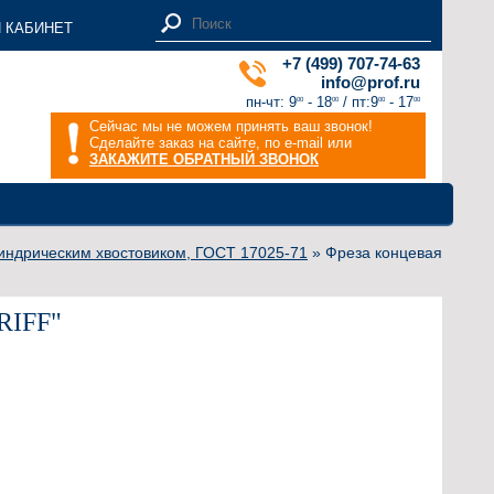
 КАБИНЕТ
+7 (499) 707-74-63
info@prof.ru
пн-чт: 9
- 18
/ пт:9
- 17
00
00
00
00
Сейчас мы не можем принять ваш звонок!
Сделайте заказ на сайте, по e-mail или
ЗАКАЖИТЕ ОБРАТНЫЙ ЗВОНОК
индрическим хвостовиком, ГОСТ 17025-71
» Фреза концевая
GRIFF"