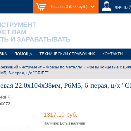
Товаров:0 (0.00 руб.)
ЛИЧНЫЙ
НСТРУМЕНТ
АЕТ ВАМ
ТЬ И ЗАРАБАТЫВАТЬ
ВКА
ПОМОЩЬ
ТЕХНИЧЕСКИЙ СПРАВОЧНИК
КОНТАКТЫ
режущий инструмент
»
Фрезы по металлу
»
Фрезы концевые с цил
М5, 6-перая, ц/х "GRIFF"
евая 22.0х104х38мм, Р6М5, 6-перая, ц/х "
GRIFF
00072
1317.10 руб.
Наличие: Есть в наличии