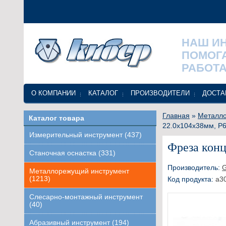
НАШ И
ПОМОГ
РАБОТА
О КОМПАНИИ
КАТАЛОГ
ПРОИЗВОДИТЕЛИ
ДОСТА
Главная
»
Металло
Каталог товара
22.0х104х38мм, Р6
Измерительный инструмент (437)
Фреза конц
Станочная оснастка (331)
Производитель:
Металлорежущий инструмент
(1213)
Код продукта:
a3
Слесарно-монтажный инструмент
(40)
Абразивный инструмент (194)