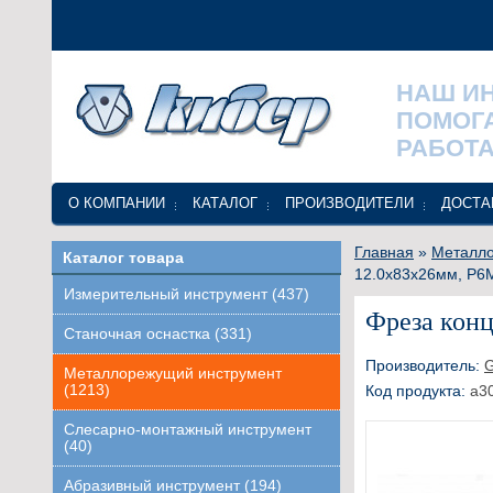
НАШ И
ПОМОГ
РАБОТА
О КОМПАНИИ
КАТАЛОГ
ПРОИЗВОДИТЕЛИ
ДОСТА
Главная
»
Металло
Каталог товара
12.0х83х26мм, Р6М
Измерительный инструмент (437)
Фреза конц
Станочная оснастка (331)
Производитель:
Металлорежущий инструмент
(1213)
Код продукта:
a3
Слесарно-монтажный инструмент
(40)
Абразивный инструмент (194)