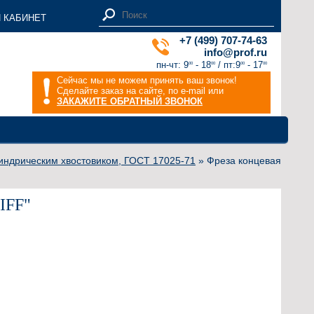
 КАБИНЕТ
+7 (499) 707-74-63
info@prof.ru
пн-чт: 9
- 18
/ пт:9
- 17
00
00
00
00
Сейчас мы не можем принять ваш звонок!
Сделайте заказ на сайте, по e-mail или
ЗАКАЖИТЕ ОБРАТНЫЙ ЗВОНОК
индрическим хвостовиком, ГОСТ 17025-71
» Фреза концевая
IFF"