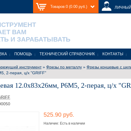
Товаров:0 (0.00 руб.)
ЛИЧНЫЙ
НСТРУМЕНТ
АЕТ ВАМ
ТЬ И ЗАРАБАТЫВАТЬ
ВКА
ПОМОЩЬ
ТЕХНИЧЕСКИЙ СПРАВОЧНИК
КОНТАКТЫ
режущий инструмент
»
Фрезы по металлу
»
Фрезы концевые с цил
5, 2-перая, ц/х "GRIFF"
евая 12.0х83х26мм, Р6М5, 2-перая, ц/х "GR
GRIFF
00050
525.90 руб.
Наличие: Есть в наличии