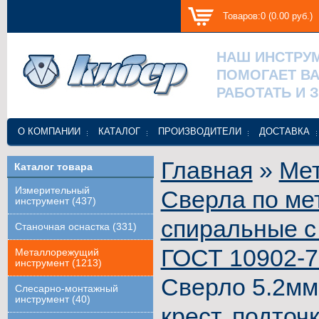
Товаров:0 (0.00 руб.)
НАШ ИНСТРУ
ПОМОГАЕТ В
РАБОТАТЬ И 
О КОМПАНИИ
КАТАЛОГ
ПРОИЗВОДИТЕЛИ
ДОСТАВКА
Главная
»
Ме
Каталог товара
Измерительный
Сверла по ме
инструмент (437)
спиральные с
Станочная оснастка (331)
ГОСТ 10902-
Металлорежущий
инструмент (1213)
Сверло 5.2мм
Слесарно-монтажный
инструмент (40)
крест. подточ