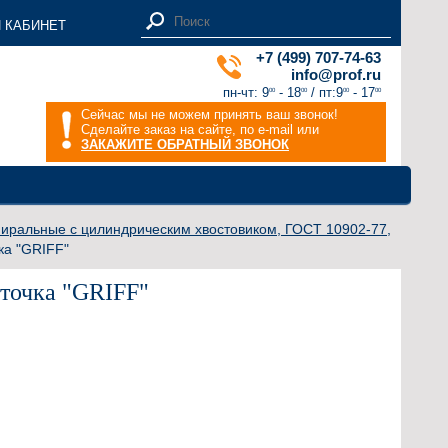
 КАБИНЕТ
+7 (499) 707-74-63
info@prof.ru
пн-чт: 9
- 18
/ пт:9
- 17
00
00
00
00
Сейчас мы не можем принять ваш звонок!
Сделайте заказ на сайте, по e-mail или
ЗАКАЖИТЕ ОБРАТНЫЙ ЗВОНОК
пиральные с цилиндрическим хвостовиком, ГОСТ 10902-77,
ка "GRIFF"
дточка "GRIFF"