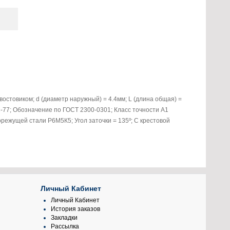
остовиком; d (диаметр наружный) = 4.4мм; L (длина общая) =
2-77; Обозначение по ГОСТ 2300-0301; Класс точности A1
ежущей стали Р6М5К5; Угол заточки = 135º; С крестовой
Личный Кабинет
Личный Кабинет
История заказов
Закладки
Рассылка