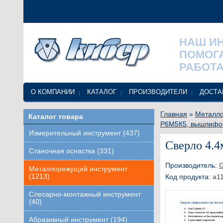
НАШ И
ПОМОГ
РАБОТА
О КОМПАНИИ
КАТАЛОГ
ПРОИЗВОДИТЕЛИ
ДОСТА
Главная
»
Металло
Каталог товара
Р6М5К5, вышлифо
Измерительный инструмент (437)
Сверло 4.4
Станочная оснастка (331)
Производитель:
Металлорежущий инструмент
(1213)
Код продукта:
a1
Слесарно-монтажный инструмент
(40)
Абразивный инструмент (194)