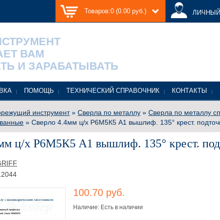
Товаров:0 (0.00 руб.)
ЛИЧНЫЙ
НСТРУМЕНТ
АЕТ ВАМ
ТЬ И ЗАРАБАТЫВАТЬ
ВКА
ПОМОЩЬ
ТЕХНИЧЕСКИЙ СПРАВОЧНИК
КОНТАКТЫ
режущий инструмент
»
Сверла по металлу
»
Сверла по металлу с
ванные
» Сверло 4.4мм ц/х Р6М5К5 А1 вышлиф. 135° крест. подточ
мм ц/х Р6М5К5 А1 вышлиф. 135° крест. по
GRIFF
12044
100.70 руб.
Наличие: Есть в наличии