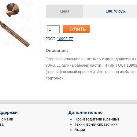
Цена
100.70 руб.
ГОСТ:
10902-77
Описание:
Сверло спиральное по металлу с цилиндрическим хв
80мм; L1 (длина рабочей части) = 47мм; ГОСТ 1090
(вышлифованный профиль); Изготовлено из быстрор
подточкой.
ддержки
Дополнительно
 с нами
Производители (бренды)
та
Технический справочник
Акции