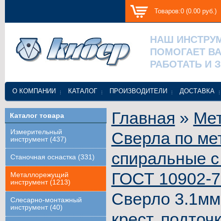
Товаров:0 (0.00 руб.)
НАШ ИНСТРУ
ПОМОГАЕТ В
РАБОТАТЬ И 
О КОМПАНИИ
КАТАЛОГ
ПРОИЗВОДИТЕЛИ
ДОСТАВКА
Главная
»
Ме
Каталог товара
Измерительный
Сверла по ме
инструмент (437)
спиральные с
Станочная оснастка (331)
ГОСТ 10902-
Металлорежущий
инструмент (1213)
Сверло 3.1мм
Слесарно-монтажный
инструмент (40)
крест. подточ