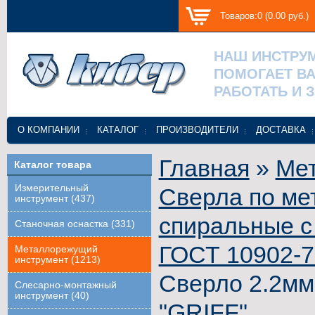
Товаров:0 (0.00 руб.)
НАШ ИНСТРУ
ПОМОГАЕТ В
РАБОТАТЬ И 
О КОМПАНИИ
КАТАЛОГ
ПРОИЗВОДИТЕЛИ
ДОСТАВКА
Главная
»
Ме
Каталог товара
Измерительный
Сверла по ме
инструмент (437)
спиральные с
Станочная оснастка (331)
ГОСТ 10902-
Металлорежущий
инструмент (1213)
Сверло 2.2мм
Слесарно-монтажный
инструмент (40)
"GRIFF"