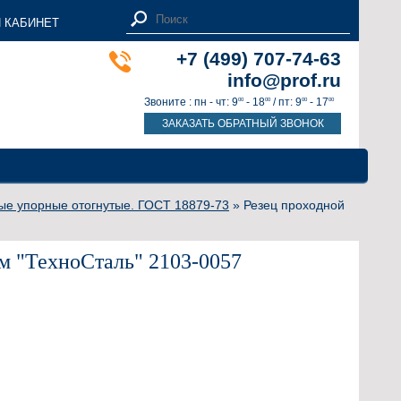
 КАБИНЕТ
+7 (499) 707-74-63
info@prof.ru
Звоните : пн - чт: 9
- 18
/ пт: 9
- 17
00
00
00
00
ЗАКАЗАТЬ ОБРАТНЫЙ ЗВОНОК
ые упорные отогнутые. ГОСТ 18879-73
» Резец проходной
м "ТехноСталь" 2103-0057