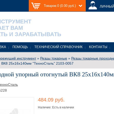
Товаров:0 (0.00 руб.)
ЛИЧНЫЙ
НСТРУМЕНТ
АЕТ ВАМ
ТЬ И ЗАРАБАТЫВАТЬ
ВКА
ПОМОЩЬ
ТЕХНИЧЕСКИЙ СПРАВОЧНИК
КОНТАКТЫ
режущий инструмент
»
Резцы токарные
»
Резцы токарные проходн
 ВК8 25х16х140мм "ТехноСталь" 2103-0057
одной упорный отогнутый ВК8 25х16х140м
ехноСталь
6228
484.09 руб.
Наличие: Есть в наличии