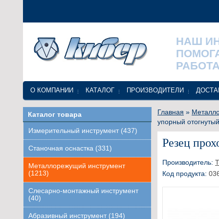
НАШ И
ПОМОГ
РАБОТА
О КОМПАНИИ
КАТАЛОГ
ПРОИЗВОДИТЕЛИ
ДОСТА
Главная
»
Металло
Каталог товара
упорный отогнутый
Измерительный инструмент (437)
Резец прох
Станочная оснастка (331)
Производитель:
Т
Металлорежущий инструмент
(1213)
Код продукта:
03
Слесарно-монтажный инструмент
(40)
Абразивный инструмент (194)