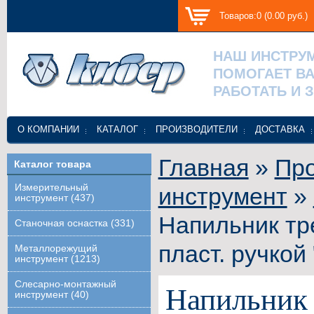
Товаров:0 (0.00 руб.)
НАШ ИНСТРУ
ПОМОГАЕТ В
РАБОТАТЬ И 
О КОМПАНИИ
КАТАЛОГ
ПРОИЗВОДИТЕЛИ
ДОСТАВКА
Главная
»
Про
Каталог товара
Измерительный
инструмент
»
инструмент (437)
Напильник тр
Станочная оснастка (331)
пласт. ручкой
Металлорежущий
инструмент (1213)
Слесарно-монтажный
Напильник
инструмент (40)