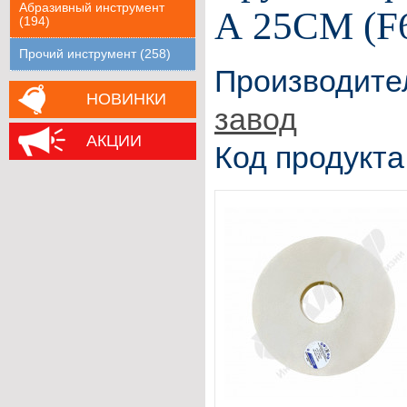
Абразивный инструмент
А 25СМ (F
(194)
Прочий инструмент (258)
Производите
НОВИНКИ
завод
АКЦИИ
Код продукта