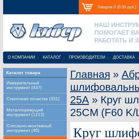
Товаров:0 (0.00 руб.)
НАШ ИНСТРУ
ПОМОГАЕТ В
РАБОТАТЬ И 
О КОМПАНИИ
КАТАЛОГ
ПРОИЗВОДИТЕЛИ
ДОСТАВКА
Главная
»
Абр
Каталог товара
Измерительный
шлифовальные
инструмент (437)
25А
» Круг ш
Станочная оснастка (331)
25СМ (F60 K/
Металлорежущий
инструмент (1213)
Слесарно-монтажный
Круг шлиф
инструмент (40)