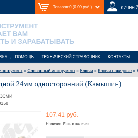
Товаров:0 (0.00 руб.)
ЛИЧНЫЙ
НСТРУМЕНТ
АЕТ ВАМ
ТЬ И ЗАРАБАТЫВАТЬ
ВКА
ПОМОЩЬ
ТЕХНИЧЕСКИЙ СПРАВОЧНИК
КОНТАКТЫ
инструмент
»
Слесарный инструмент
»
Ключи
»
Ключи накидные
» 
дной 24мм односторонний (Камышин)
КЗСМИ
3158
107.41 руб.
Наличие: Есть в наличии