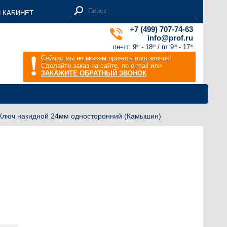
 КАБИНЕТ
+7 (499) 707-74-63
info@prof.ru
пн-чт: 9
- 18
/ пт:9
- 17
00
00
00
00
Сейчас мы не можем принять ваш звонок!
Сделайте заказ на сайте, по e-mail или
ЗАКАЖИТЕ ОБРАТНЫЙ ЗВОНОК
Ключ накидной 24мм односторонний (Камышин)