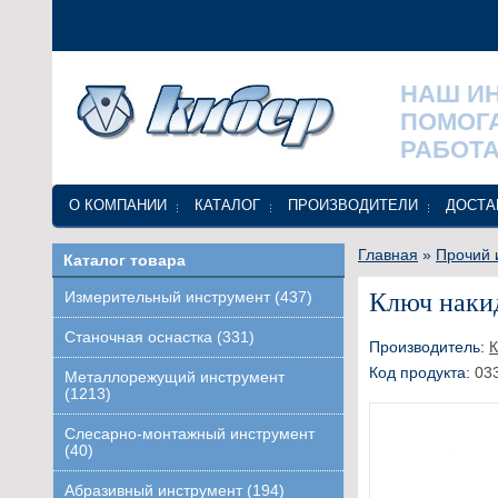
НАШ И
ПОМОГ
РАБОТА
О КОМПАНИИ
КАТАЛОГ
ПРОИЗВОДИТЕЛИ
ДОСТА
Главная
»
Прочий 
Каталог товара
Ключ наки
Измерительный инструмент (437)
Станочная оснастка (331)
Производитель:
Код продукта:
03
Металлорежущий инструмент
(1213)
Слесарно-монтажный инструмент
(40)
Абразивный инструмент (194)