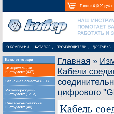
Товаров:0 (0.00 руб.)
НАШ ИНСТРУ
ПОМОГАЕТ В
РАБОТАТЬ И 
О КОМПАНИИ
КАТАЛОГ
ПРОИЗВОДИТЕЛИ
ДОСТАВКА
Главная
»
Изм
Каталог товара
Измерительный
Кабели соеди
инструмент (437)
соединительн
Станочная оснастка (331)
цифрового "G
Металлорежущий
инструмент (1213)
Слесарно-монтажный
Кабель сое
инструмент (40)