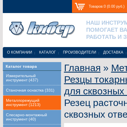
Товаров:0 (0.00 руб.)
НАШ ИНСТРУ
ПОМОГАЕТ В
РАБОТАТЬ И 
О КОМПАНИИ
КАТАЛОГ
ПРОИЗВОДИТЕЛИ
ДОСТАВКА
Главная
»
Ме
Каталог товара
Измерительный
Резцы токарн
инструмент (437)
для сквозных
Станочная оснастка (331)
Резец расточ
Металлорежущий
инструмент (1213)
сквозных отв
Слесарно-монтажный
инструмент (40)