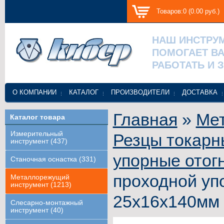
Товаров:0 (0.00 руб.)
НАШ ИНСТРУ
ПОМОГАЕТ В
РАБОТАТЬ И 
О КОМПАНИИ
КАТАЛОГ
ПРОИЗВОДИТЕЛИ
ДОСТАВКА
Главная
»
Ме
Каталог товара
Измерительный
Резцы токарн
инструмент (437)
упорные отог
Станочная оснастка (331)
проходной уп
Металлорежущий
инструмент (1213)
25х16х140мм 
Слесарно-монтажный
инструмент (40)