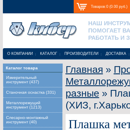
Товаров:0 (0.00 руб.)
НАШ ИНСТРУ
ПОМОГАЕТ В
РАБОТАТЬ И 
О КОМПАНИИ
КАТАЛОГ
ПРОИЗВОДИТЕЛИ
ДОСТАВКА
Главная
»
Про
Каталог товара
Измерительный
Металлорежу
инструмент (437)
разные
» Пла
Станочная оснастка (331)
(ХИЗ, г.Харьк
Металлорежущий
инструмент (1213)
Слесарно-монтажный
Плашка мет
инструмент (40)