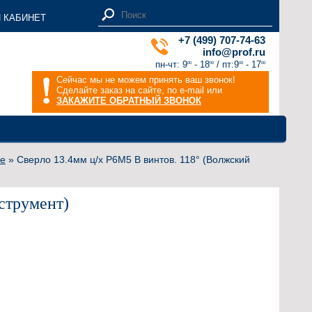
 КАБИНЕТ
+7 (499) 707-74-63
info@prof.ru
пн-чт: 9
- 18
/ пт:9
- 17
00
00
00
00
Сейчас мы не можем принять ваш звонок!
Сделайте заказ на сайте, по e-mail или
ЗАКАЖИТЕ ОБРАТНЫЙ ЗВОНОК
ые
» Сверло 13.4мм ц/х Р6М5 В винтов. 118° (Волжский
струмент)