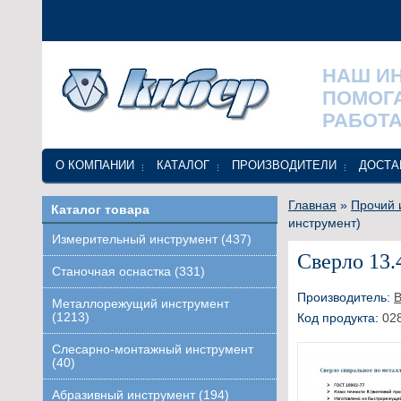
НАШ И
ПОМОГ
РАБОТА
О КОМПАНИИ
КАТАЛОГ
ПРОИЗВОДИТЕЛИ
ДОСТА
Главная
»
Прочий 
Каталог товара
инструмент)
Измерительный инструмент (437)
Сверло 13.
Станочная оснастка (331)
Производитель:
В
Металлорежущий инструмент
(1213)
Код продукта:
02
Слесарно-монтажный инструмент
(40)
Абразивный инструмент (194)