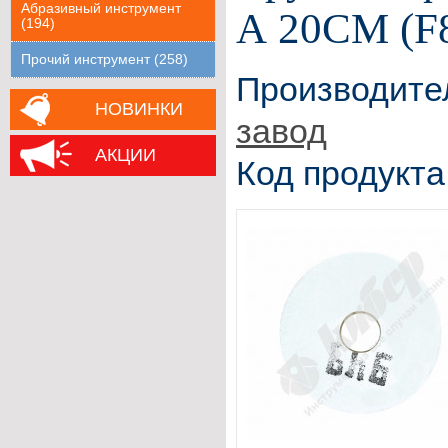
Абразивный инструмент
А 20СМ (F
(194)
Прочий инструмент (258)
Производите
НОВИНКИ
завод
АКЦИИ
Код продукта