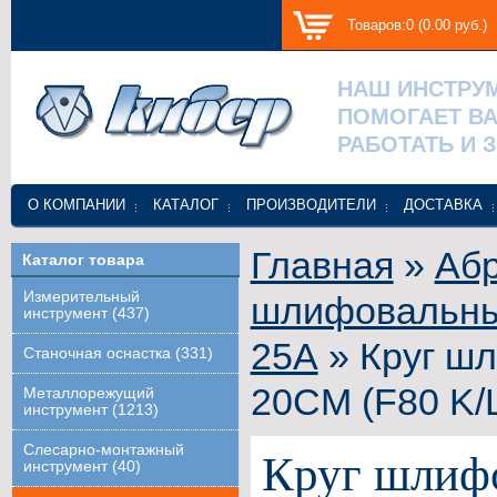
Товаров:0 (0.00 руб.)
НАШ ИНСТРУ
ПОМОГАЕТ В
РАБОТАТЬ И 
О КОМПАНИИ
КАТАЛОГ
ПРОИЗВОДИТЕЛИ
ДОСТАВКА
Главная
»
Абр
Каталог товара
Измерительный
шлифовальные
инструмент (437)
25А
» Круг ш
Станочная оснастка (331)
20СМ (F80 K/
Металлорежущий
инструмент (1213)
Слесарно-монтажный
Круг шлиф
инструмент (40)