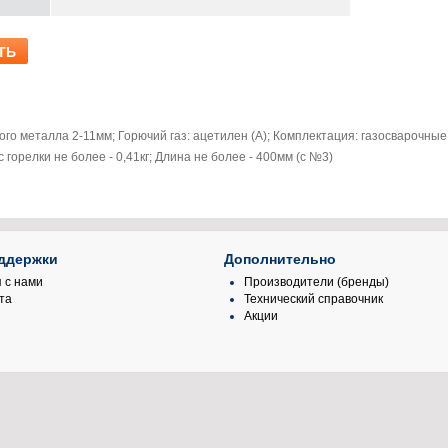
го металла 2-11мм; Горючий газ: ацетилен (А); Комплектация: газосварочные 
ес горелки не более - 0,41кг; Длина не более - 400мм (с №3)
ддержки
Дополнительно
 с нами
Производители (бренды)
та
Технический справочник
Акции