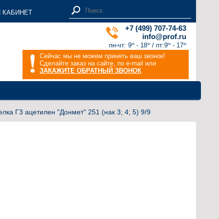
 КАБИНЕТ
+7 (499) 707-74-63
info@prof.ru
пн-чт: 9
- 18
/ пт:9
- 17
00
00
00
00
Сейчас мы не можем принять ваш звонок!
Сделайте заказ на сайте, по e-mail или
ЗАКАЖИТЕ ОБРАТНЫЙ ЗВОНОК
лка Г3 ацетилен "Донмет" 251 (нак 3; 4; 5) 9/9