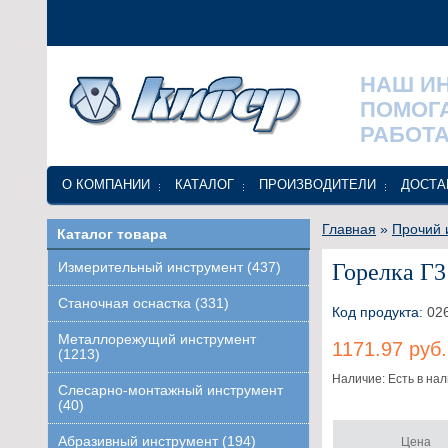
НАШ И
ПОМОГ
РАБОТА
О КОМПАНИИ
КАТАЛОГ
ПРОИЗВОДИТЕЛИ
ДОСТА
Главная
»
Прочий 
Каталог товара
Горелка Г3 
Измерительный инструмент (437)
Станочная оснастка (331)
Код продукта:
02
Металлорежущий инструмент
1171.97 руб.
(1213)
Наличие: Есть в на
Слесарно-монтажный инструмент
(40)
Абразивный инструмент (194)
Цена