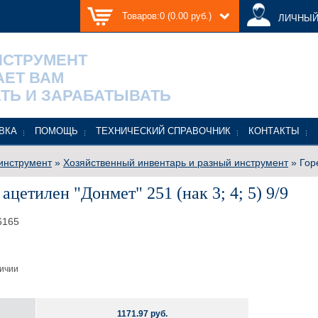
Товаров:0 (0.00 руб.)
ЛИЧНЫЙ
НСТРУМЕНТ
АЕТ ВАМ
ТЬ И ЗАРАБАТЫВАТЬ
ВКА
ПОМОЩЬ
ТЕХНИЧЕСКИЙ СПРАВОЧНИК
КОНТАКТЫ
инструмент
»
Хозяйственный инвентарь и разный инструмент
» Горе
ацетилен "Донмет" 251 (нак 3; 4; 5) 9/9
6165
личии
1171.97 руб.