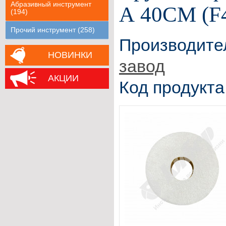
Абразивный инструмент
А 40СМ (F
(194)
Прочий инструмент (258)
Производите
НОВИНКИ
завод
АКЦИИ
Код продукта