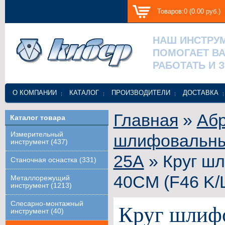
Товаров:0 (0.00 руб.)
НАШ ИНСТРУ
ПОМОГАЕТ В
РАБОТАТЬ И 
О КОМПАНИИ
КАТАЛОГ
ПРОИЗВОДИТЕЛИ
ДОСТАВКА
Главная
»
Абр
Каталог товара
Измерительный
шлифовальные
инструмент (437)
25А
» Круг ш
Станочная оснастка (331)
40СМ (F46 K/
Металлорежущий
инструмент (1213)
Слесарно-монтажный
Круг шлиф
инструмент (40)