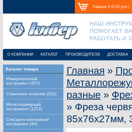
Товаров:0 (0.00 руб.)
НАШ ИНСТРУ
ПОМОГАЕТ В
РАБОТАТЬ И 
О КОМПАНИИ
КАТАЛОГ
ПРОИЗВОДИТЕЛИ
ДОСТАВКА
Главная
»
Про
Каталог товара
Измерительный
Металлорежу
инструмент (437)
разные
»
Фре
Станочная оснастка (331)
» Фреза червяч
Металлорежущий
инструмент (1213)
85х76х27мм, 3
Слесарно-монтажный
инструмент (40)