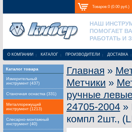
Товаров:0 (0.00 руб.)
НАШ ИНСТРУ
ПОМОГАЕТ В
РАБОТАТЬ И 
О КОМПАНИИ
КАТАЛОГ
ПРОИЗВОДИТЕЛИ
ДОСТАВКА
Главная
»
Ме
Каталог товара
Измерительный
Метчики
»
Ме
инструмент (437)
ручные левые
Станочная оснастка (331)
24705-2004
» 
Металлорежущий
инструмент (1213)
компл 2шт., (
Слесарно-монтажный
инструмент (40)