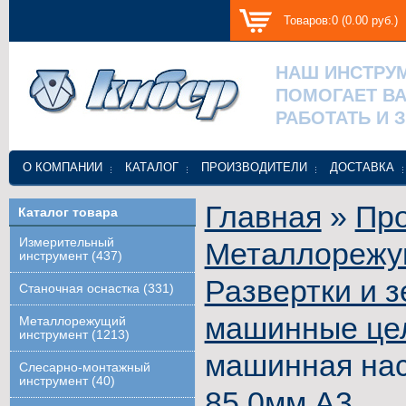
Товаров:0 (0.00 руб.)
НАШ ИНСТРУ
ПОМОГАЕТ В
РАБОТАТЬ И 
О КОМПАНИИ
КАТАЛОГ
ПРОИЗВОДИТЕЛИ
ДОСТАВКА
Главная
»
Про
Каталог товара
Измерительный
Металлорежу
инструмент (437)
Развертки и 
Станочная оснастка (331)
машинные цел
Металлорежущий
инструмент (1213)
машинная нас
Слесарно-монтажный
инструмент (40)
85,0мм А3