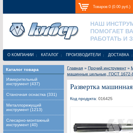
Товаров:0 (0.00 руб.)
НАШ ИНСТРУ
ПОМОГАЕТ В
РАБОТАТЬ И 
О КОМПАНИИ
КАТАЛОГ
ПРОИЗВОДИТЕЛИ
ДОСТАВКА
Главная
»
Прочий инструмент
»
Каталог товара
машинные цельные, ГОСТ 1672-
Измерительный
инструмент (437)
Развертка машинная 
Станочная оснастка (331)
Код продукта:
016425
Металлорежущий
инструмент (1213)
Слесарно-монтажный
инструмент (40)