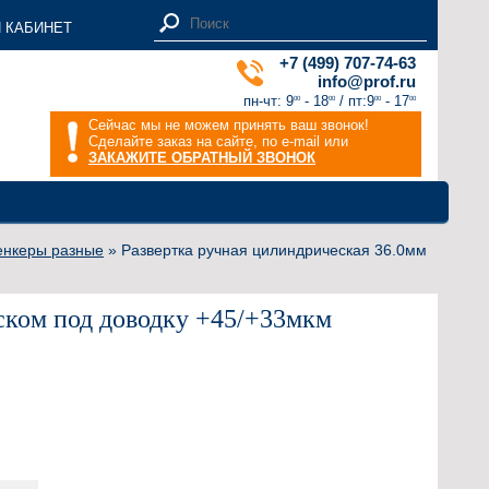
 КАБИНЕТ
+7 (499) 707-74-63
info@prof.ru
пн-чт: 9
- 18
/ пт:9
- 17
00
00
00
00
Сейчас мы не можем принять ваш звонок!
Сделайте заказ на сайте, по e-mail или
ЗАКАЖИТЕ ОБРАТНЫЙ ЗВОНОК
зенкеры разные
» Развертка ручная цилиндрическая 36.0мм
ском под доводку +45/+33мкм