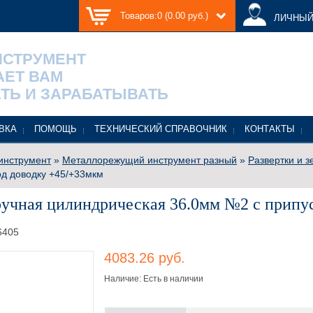
Товаров:0 (0.00 руб.)
ЛИЧНЫЙ
НСТРУМЕНТ
АЕТ ВАМ
ТЬ И ЗАРАБАТЫВАТЬ
ВКА
ПОМОЩЬ
ТЕХНИЧЕСКИЙ СПРАВОЧНИК
КОНТАКТЫ
инструмент
»
Металлорежущий инструмент разный
»
Развертки и 
д доводку +45/+33мкм
ручная цилиндрическая 36.0мм №2 с припу
6405
4083.26 руб.
Наличие: Есть в наличии