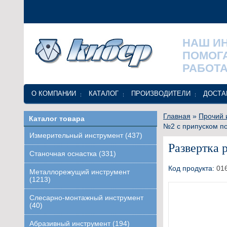
НАШ И
ПОМОГ
РАБОТА
О КОМПАНИИ
КАТАЛОГ
ПРОИЗВОДИТЕЛИ
ДОСТА
Главная
»
Прочий 
Каталог товара
№2 с припуском по
Измерительный инструмент (437)
Развертка 
Станочная оснастка (331)
Код продукта:
01
Металлорежущий инструмент
(1213)
Слесарно-монтажный инструмент
(40)
Абразивный инструмент (194)