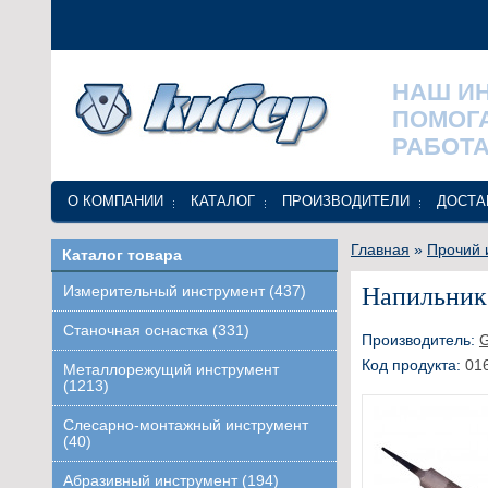
НАШ И
ПОМОГ
РАБОТА
О КОМПАНИИ
КАТАЛОГ
ПРОИЗВОДИТЕЛИ
ДОСТА
Главная
»
Прочий 
Каталог товара
Напильник
Измерительный инструмент (437)
Станочная оснастка (331)
Производитель:
Код продукта:
01
Металлорежущий инструмент
(1213)
Слесарно-монтажный инструмент
(40)
Абразивный инструмент (194)