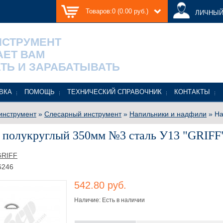
Товаров:0 (0.00 руб.)
ЛИЧНЫЙ
НСТРУМЕНТ
АЕТ ВАМ
ТЬ И ЗАРАБАТЫВАТЬ
ВКА
ПОМОЩЬ
ТЕХНИЧЕСКИЙ СПРАВОЧНИК
КОНТАКТЫ
инструмент
»
Слесарный инструмент
»
Напильники и надфили
» На
 полукруглый 350мм №3 сталь У13 "GRIFF
GRIFF
6246
542.80 руб.
Наличие: Есть в наличии