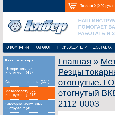
Товаров:0 (0.00 руб.)
НАШ ИНСТРУ
ПОМОГАЕТ В
РАБОТАТЬ И 
О КОМПАНИИ
КАТАЛОГ
ПРОИЗВОДИТЕЛИ
ДОСТАВКА
Главная
»
Ме
Каталог товара
Измерительный
Резцы токарн
инструмент (437)
отогнутые. Г
Станочная оснастка (331)
отогнутый ВК
Металлорежущий
инструмент (1213)
2112-0003
Слесарно-монтажный
инструмент (40)