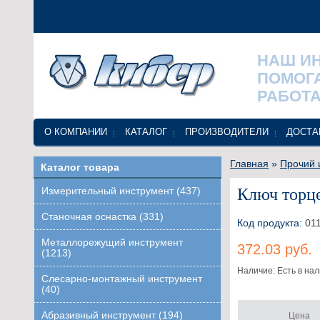
НАШ И
ПОМОГ
РАБОТА
О КОМПАНИИ
КАТАЛОГ
ПРОИЗВОДИТЕЛИ
ДОСТА
Главная
»
Прочий 
Каталог товара
Ключ торце
Измерительный инструмент (437)
Станочная оснастка (331)
Код продукта:
011
Металлорежущий инструмент
372.03 руб.
(1213)
Наличие: Есть в на
Слесарно-монтажный инструмент
(40)
Абразивный инструмент (194)
Цена