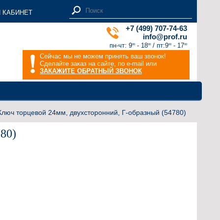
 КАБИНЕТ
+7 (499) 707-74-63
info@prof.ru
пн-чт: 9
- 18
/ пт:9
- 17
00
00
00
00
Сейчас мы не можем принять ваш звонок!
Сделайте заказ на сайте, по e-mail или
ЗАКАЖИТЕ ОБРАТНЫЙ ЗВОНОК
Ключ торцевой 24мм, двухсторонний, Г-образный (54780)
80)