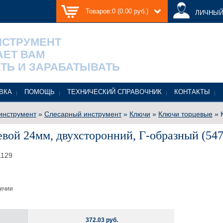
Товаров:0 (0.00 руб.)
ЛИЧНЫЙ
НСТРУМЕНТ
АЕТ ВАМ
ТЬ И ЗАРАБАТЫВАТЬ
ВКА
ПОМОЩЬ
ТЕХНИЧЕСКИЙ СПРАВОЧНИК
КОНТАКТЫ
инструмент
»
Слесарный инструмент
»
Ключи
»
Ключи торцевые
» 
вой 24мм, двухсторонний, Г-образный (547
129
личии
372.03 руб.