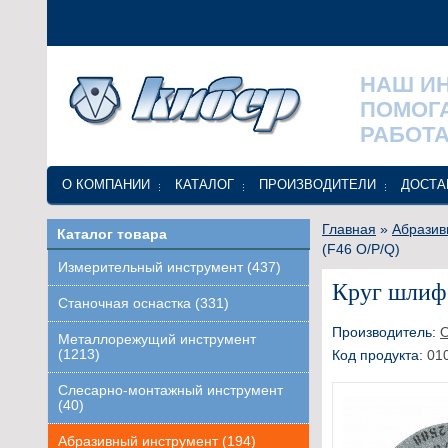
НАШ И
ПОМОГ
РАБОТА
О КОМПАНИИ
КАТАЛОГ
ПРОИЗВОДИТЕЛИ
ДОСТА
Главная
»
Абразив
Каталог товара
(F46 O/P/Q)
Измерительный инструмент (437)
Круг шлиф
Станочная оснастка (331)
Производитель:
О
Металлорежущий инструмент
(1213)
Код продукта:
01
Слесарно-монтажный инструмент
(40)
Абразивный инструмент (194)