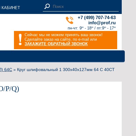
 КАБИНЕТ
+7 (499) 707-74-63
info@prof.ru
пн-чт: 9
- 18
/ пт:9
- 17
00
00
00
00
Сейчас мы не можем принять ваш звонок!
Сделайте заказ на сайте, по e-mail или
ЗАКАЖИТЕ ОБРАТНЫЙ ЗВОНОК
П) 64С
» Круг шлифовальный 1 300х40х127мм 64 С 40СТ
O/P/Q)