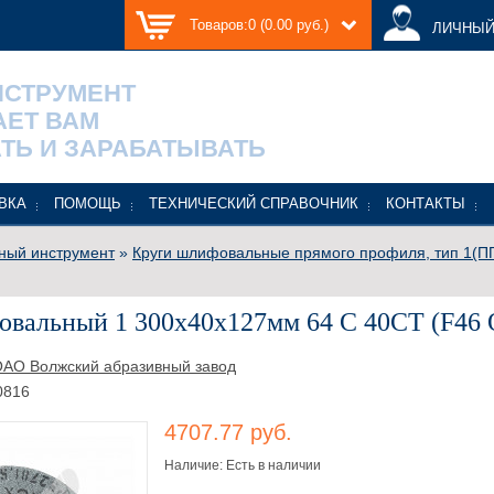
Товаров:0 (0.00 руб.)
ЛИЧНЫЙ
НСТРУМЕНТ
АЕТ ВАМ
ТЬ И ЗАРАБАТЫВАТЬ
ВКА
ПОМОЩЬ
ТЕХНИЧЕСКИЙ СПРАВОЧНИК
КОНТАКТЫ
ный инструмент
»
Круги шлифовальные прямого профиля, тип 1(П
овальный 1 300х40х127мм 64 С 40СТ (F46 
АО Волжский абразивный завод
0816
4707.77 руб.
Наличие: Есть в наличии