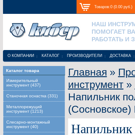
Товаров:0 (0.00 руб.)
НАШ ИНСТРУ
ПОМОГАЕТ В
РАБОТАТЬ И 
О КОМПАНИИ
КАТАЛОГ
ПРОИЗВОДИТЕЛИ
ДОСТАВКА
Главная
»
Про
Каталог товара
Измерительный
инструмент
»
инструмент (437)
Напильник по
Станочная оснастка (331)
(Сосновское)
Металлорежущий
инструмент (1213)
Слесарно-монтажный
Напильник
инструмент (40)