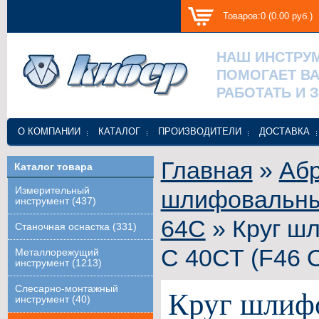
Товаров:0 (0.00 руб.)
НАШ ИНСТРУ
ПОМОГАЕТ В
РАБОТАТЬ И 
О КОМПАНИИ
КАТАЛОГ
ПРОИЗВОДИТЕЛИ
ДОСТАВКА
Главная
»
Абр
Каталог товара
Измерительный
шлифовальные
инструмент (437)
64С
» Круг ш
Станочная оснастка (331)
С 40СТ (F46 
Металлорежущий
инструмент (1213)
Слесарно-монтажный
Круг шлиф
инструмент (40)