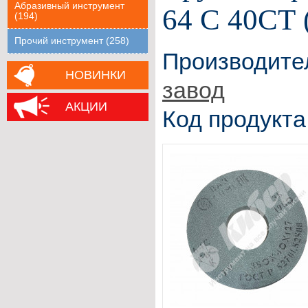
Абразивный инструмент
64 С 40СТ 
(194)
Прочий инструмент (258)
Производите
НОВИНКИ
завод
АКЦИИ
Код продукта