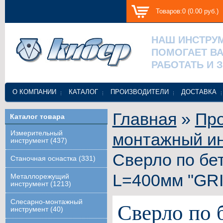
Товаров:0 (0.00 руб.)
НАШ ИНСТРУ
ПОМОГАЕТ В
РАБОТАТЬ И 
О КОМПАНИИ
КАТАЛОГ
ПРОИЗВОДИТЕЛИ
ДОСТАВКА
Главная
»
Про
Каталог товара
Измерительный
монтажный и
инструмент (437)
Сверло по бе
Станочная оснастка (331)
L=400мм "GR
Металлорежущий
инструмент (1213)
Слесарно-монтажный
Сверло по 
инструмент (40)